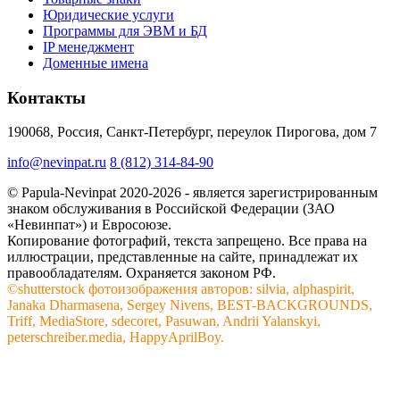
Юридические услуги
Программы для ЭВМ и БД
IP менеджмент
Доменные имена
Контакты
190068, Россия, Санкт-Петербург, переулок Пирогова, дом 7
info@nevinpat.ru
8 (812) 314-84-90
© Papula-Nevinpat 2020-2026 - является зарегистрированным
знаком обслуживания в Российской Федерации (ЗАО
«Невинпат») и Евросоюзе.
Копирование фотографий, текста запрещено. Все права на
иллюстрации, представленные на сайте, принадлежат их
правообладателям. Охраняется законом РФ.
©shutterstock фотоизображения авторов: silvia, alphaspirit,
Janaka Dharmasena, Sergey Nivens, BEST-BACKGROUNDS,
Triff, MediaStore, sdecoret, Pasuwan, Andrii Yalanskyi,
peterschreiber.media, HappyAprilBoy.