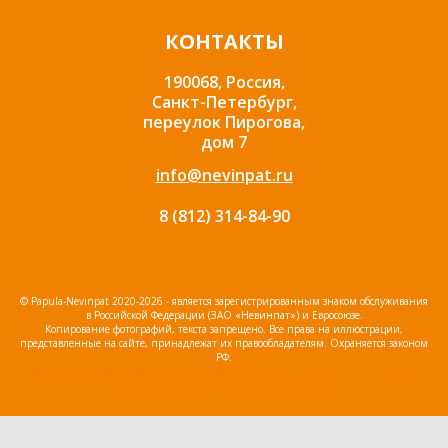
КОНТАКТЫ
190068, Россия,
Санкт-Петербург,
переулок Пирогова,
дом 7
info@nevinpat.ru
8 (812) 314-84-90
© Papula-Nevinpat 2020-2026 - является зарегистрированным знаком обслуживания
в Российской Федерации (ЗАО «Невинпат») и Евросоюзе.
Копирование фотографий, текста запрещено. Все права на иллюстрации,
представленные на сайте, принадлежат их правообладателям. Охраняется законом
РФ.
©shutterstock фотоизображения авторов: silvia, alphaspirit, Janaka Dharmasena,
Sergey Nivens, BEST-BACKGROUNDS, Triff, MediaStore, sdecoret, Pasuwan, Andrii
Yalanskyi, peterschreiber.media, HappyAprilBoy.